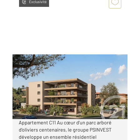
Exclusivité
PORTO VECCHIO 201
2
72,76 m
, 3 pièces
Ref : 1132
Appartement T3 à vendre
347 110 €
Visiter le site dédié
Appartement C11 Au cœur d'un parc arboré
d'oliviers centenaires, le groupe PSINVEST
développe un ensemble résidentiel