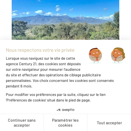
PORTO VECCHIO 201
2
875 m
Ref : 711
Terrain à vendre
234 000 €
Situé sur la commune de Figari et offrant une
jolie vue montagne; nous vous proposons ce
terrain à bâtir, d'une surface de 875 m², à 10
minutes de la mer et 3 minutes des
commerces. La parcelle est entièrement ...
Voir le détail du bien
Créer une alerte