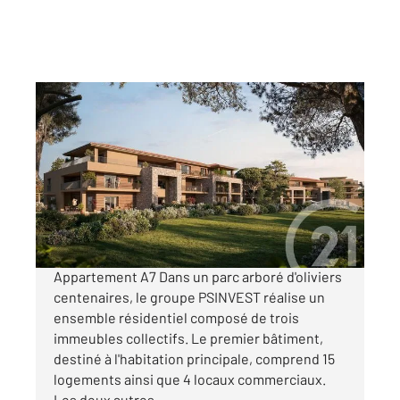
PORTO VECCHIO 201
2
76 m
, 3 pièces
Ref : 1106
Appartement à vendre
530 000 €
Visiter le site dédié
Appartement A7 Dans un parc arboré d'oliviers
centenaires, le groupe PSINVEST réalise un
ensemble résidentiel composé de trois
immeubles collectifs. Le premier bâtiment,
destiné à l'habitation principale, comprend 15
logements ainsi que 4 locaux commerciaux.
Les deux autres ...