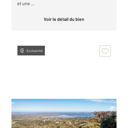
et une ...
Voir le détail du bien
Exclusivité
PORTO VECCHIO 201
2
138,93 m
, 5 pièces
Ref : 781
Appartement F5 à vendre