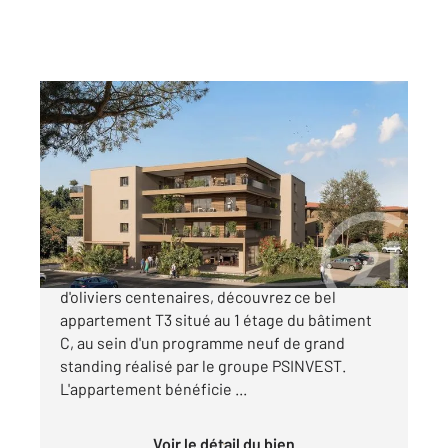
PORTO VECCHIO 201
2
67,37 m
, 3 pièces
Ref : 1138
Appartement à vendre
314 150 €
Appartement C14 Au cœur d'un parc arboré
d'oliviers centenaires, découvrez ce bel
appartement T3 situé au 1 étage du bâtiment
C, au sein d'un programme neuf de grand
standing réalisé par le groupe PSINVEST.
L'appartement bénéficie ...
Voir le détail du bien