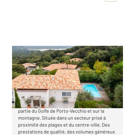
PORTO VECCHIO 201
2
324 m
, 9 pièces
Ref : 604
Maison à vendre
1 420 000 €
Villa coup de cœur! Belle villa avec vue sur une
partie du Golfe de Porto-Vecchio et sur la
montagne. Située dans un secteur prisé à
proximité des plages et du centre-ville. Des
prestations de qualité, des volumes généreux