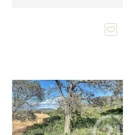
PORTO VECCHIO 201
2
875 m
Ref : 712
Terrain à vendre
234 000 €