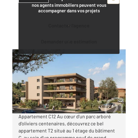
nos agents immobiliers peuvent vous
accompagner dans vos projets
Contacter l'agence
Demander une estimation
PORTO VECCHIO 201
2
57,89 m
, 2 pièces
Ref : 1137
Appartement à vendre
272 950 €
Visiter le site dédié
Appartement C12 Au cœur d'un parc arboré
d'oliviers centenaires, découvrez ce bel
appartement T2 situé au 1 étage du bâtiment
C, au sein d'un programme neuf de grand