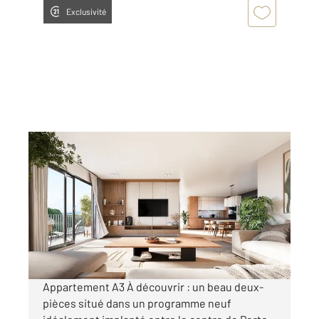
Exclusivité
PORTO VECCHIO 201
2
56 m
, 2 pièces
Ref : 1107
Appartement F2 à vendre
350 000 €
Visiter le site dédié
Appartement A3 À découvrir : un beau deux-
pièces situé dans un programme neuf