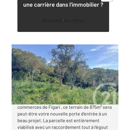
une carrière dans l'immobilier ?
Découvrir nos offres
PORTO VECCHIO 201
2
875 m
Ref : 714
Terrain à vendre
234 000 €
Situé à quelques minutes de la plage et des
commerces de Figari , ce terrain de 875m² sera
peut-être votre nouvelle porte d'entrée à un
beau projet. La parcelle est entièrement
viabilisé avec un raccordement tout à l'égout