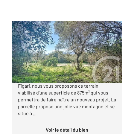
PORTO VECCHIO 201
2
875 m
Ref : 713
Terrain à vendre
234 000 €
Dans un lotissement situé sur la commune de
Figari, nous vous proposons ce terrain
viabilisé d'une superficie de 875m² qui vous
permettra de faire naître un nouveau projet. La
parcelle propose une jolie vue montagne et se
situe à ...
Voir le détail du bien