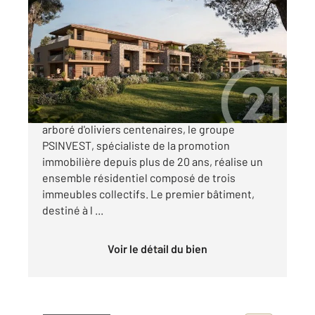
2
101 m
, 4 pièces
Ref : 1117
Appartement à vendre
720 000 €
DOMAINE DE MAZETTA Au cœur d'un parc
arboré d'oliviers centenaires, le groupe
PSINVEST, spécialiste de la promotion
immobilière depuis plus de 20 ans, réalise un
ensemble résidentiel composé de trois
immeubles collectifs. Le premier bâtiment,
destiné à l ...
Voir le détail du bien