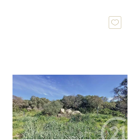
PORTO VECCHIO 201
2
697 m
Ref : 715
Terrain à vendre
191 000 €
Cette parcelle de 697 m² située à Figari