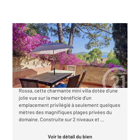
LECCI 201
2
66,38 m
, 4 pièces
Ref : 784
Maison à vendre
630 000 €
Située dans le prestigieux Domaine de Cala
Rossa, cette charmante mini villa dotée d'une
jolie vue sur la mer bénéficie d'un
emplacement privilégié à seulement quelques
mètres des magnifiques plages privées du
domaine. Construite sur 2 niveaux et ...
Voir le détail du bien