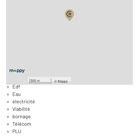
Vue globale
2
Surface totale : 838 m
Équipements
Général
Eau
500 m
©
Mappy
Edf
Eau
électricité
Viabilité
bornage
Télécom
PLU