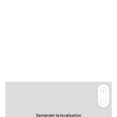
Afficher sur la carte :
+
Agence
Biens vendus
-
Demander la localisation