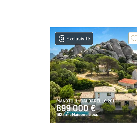
Exclusivité
PIANOTOLLI CALDARELLO 201
899 000 €
2
162 m
, Maison
, 5 pcs