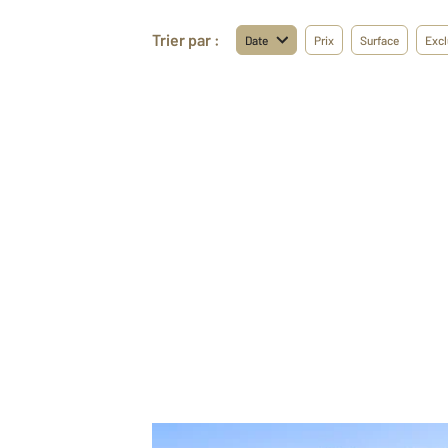
Trier par :
Date
Prix
Surface
Excl