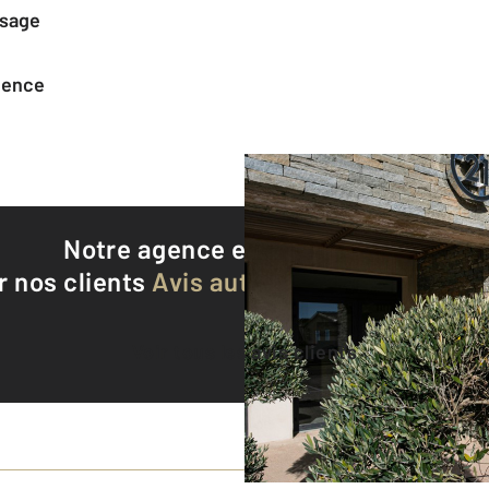
ssage
agence
Notre agence est notée
9,5/10
r nos clients
Avis authentifiés par Qualite
Voir tous les avis clients