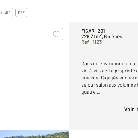
usivité
DPE
FIGARI 201
2
226,71 m
, 6 pièces
Ref : 1123
Dans un environnement con
vis-à-vis, cette propriété 
une vue dégagée sur les 
séjour salon aux volumes h
quatre ...
Voir 