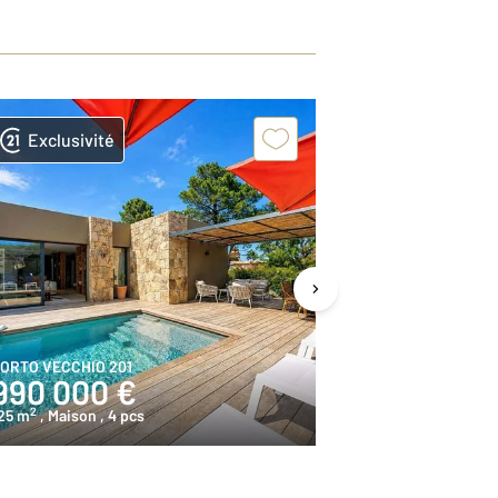
Exclusivité
ORTO VECCHIO 201
PORTO VECCHIO
990 000 €
285 000
2
2
25 m
, Maison
, 4 pcs
37,6 m
, Maison