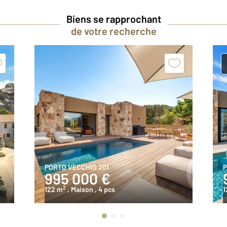
Biens se rapprochant
de votre recherche
PORTO VECCHIO 201
P
995 000 €
2
122 m
, Maison
, 4 pcs
1