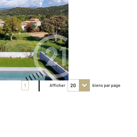
1
Afficher
biens par page