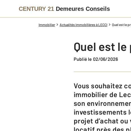
CENTURY 21
Demeures Conseils
Immobilier
Actualités immobilières à LECCI
Quel est le p
Quel est le
Publié le 02/06/2026
Vous souhaitez connaître le prix immobilier à Lecci en 2026 ? Le marché
immobilier de Lec
son environnement
investissements l
projet d’achat ou
locatif près des 