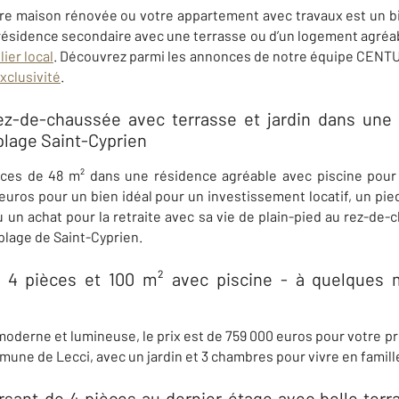
tre maison rénovée ou votre appartement avec travaux est un bi
ésidence secondaire avec une terrasse ou d’un logement agréabl
ier local
. Découvrez parmi les annonces de notre équipe
CENTU
xclusivité
.
z-de-chaussée avec terrasse et jardin​ dans une 
 plage Saint-Cyprien
ces de 48 m² dans une résidence agréable avec piscine pour 
 euros pour un bien idéal pour un investissement locatif, un pie
 un achat pour la retraite avec sa vie de plain-pied au rez-de-
 plage de Saint-Cyprien.
e 4 pièces et 100 m² avec piscine ​- à quelques 
derne et lumineuse, le prix est de 759 000 euros pour votre proj
ommune de
Lecci, avec un jardin et 3 chambres pour vivre en famil
sant de 4 pièces au dernier étage avec belle terras