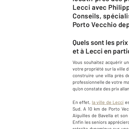
Lecci avec Phili
Conseils, spéciali
Porto Vecchio de
Quels sont les pri
et à Lecci en parti
Vous souhaitez acquérir un
votre propriété sur la ville 
construire une villa près 
professionnelle de votre m
qu’on constate des prix alla
En effet,
la ville de
Lecci
es
Sud. A 10 km de Porto Vec
Aiguilles de Bavella et s
Enfin les seniors apprécie
retraite dynamique sur une 