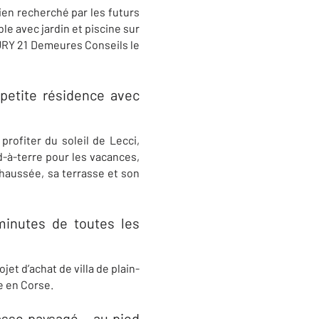
en recherché par les futurs
e avec jardin et piscine sur
RY 21 Demeures Conseils
le
petite résidence avec
profiter du soleil de
Lecci
,
d-à-terre pour les vacances,
chaussée, sa terrasse et son
minutes de toutes les
et d’achat de villa de plain-
le en Corse
.
se paysagé ​-​ au pied