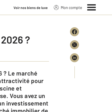
Mon compte
Voir nos biens de luxe
 2026 ?​
ttractivité pour
scine et
se. Vous avez un
’un investissement
rché immobilier de