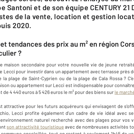
ppe Santoni et de son équipe CENTURY 21
stes de la vente, location et gestion locat
puis 2020.
x et tendances des prix au m² en région Cor
culier ?
e maison secondaire pour votre nouvelle vie de jeune retrai
de
Lecci
pour investir dans un appartement avec terrasse près 
de la plage de Saint-Cyprien ou de la plage de Cala Rossa ? C’
aison ou appartement sur
Lecci
est indispensable pour connaîtr
nt de 4 440 euros à 5 426 euros le m² pour des biens sur
le marché
t attractive pour les futurs acquéreurs qui envisagent de s’off
chio,
Lecci
profite également d’un cadre de vie idéal avec s
on environnement naturel recherché avec des plages pour vos 
ront
son attractivité touristique
avec de nombreuses activités to
commune ensoleillée, tout en restant à seulement 1h45 de vol 