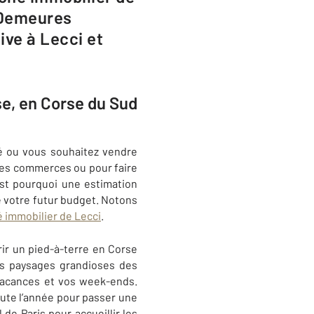
 Demeures
ive à Lecci et
se, en Corse du Sud
té ou vous souhaitez vendre
des commerces ou pour faire
est pourquoi une estimation
e votre futur budget. Notons
 immobilier de Lecci
.
rir un pied-à-terre en Corse
es paysages grandioses des
vacances et vos week-ends.
ute l’année pour passer une
de Paris pour accueillir les