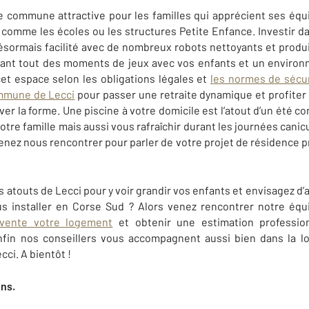
e commune attractive pour les familles qui apprécient ses é
 comme les écoles ou les structures Petite Enfance. Investir d
désormais facilité avec de nombreux robots nettoyants et produ
avant tout des moments de jeux avec vos enfants et un enviro
cet espace selon les obligations légales et
les normes de sécur
mmune de Lecci
pour passer une retraite dynamique et profiter
rver la forme. Une piscine à votre domicile est l’atout d’un été c
tre famille mais aussi vous rafraîchir durant les journées canic
nez nous rencontrer pour parler de votre projet de résidence pr
s atouts de
Lecci
pour y voir grandir vos enfants et envisagez d’
us installer en Corse Sud ? Alors venez rencontrer notre éq
vente votre logement
et obtenir une estimation profession
fin nos conseillers vous accompagnent aussi bien dans la lo
ecci
. A bientôt !
ens.