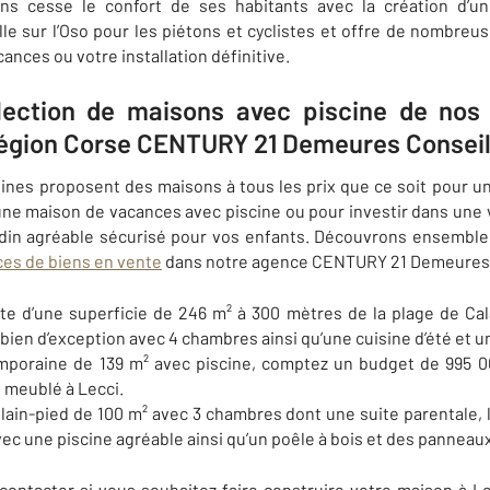
ans cesse le confort de ses habitants avec la création d’une
le sur l’Oso pour les piétons et cyclistes et
offre de nombreuse
ances ou votre installation définitive.
lection de maisons avec piscine de nos 
a région Corse CENTURY 21 Demeures Consei
nes proposent des maisons à tous les prix que ce soit pour un
ne maison de vacances avec piscine ou pour investir dans une v
jardin agréable sécurisé pour vos enfants. Découvrons ensemble
ces de biens en vente
dans notre agence
CENTURY 21 Demeures 
cte d’une superficie de 246 m² à 300 mètres de la plage de Cal
bien d’exception avec 4 chambres ainsi qu’une cuisine d’été et u
poraine de 139 m² avec piscine, comptez un budget de 995 
t meublé à
Lecci
.
plain-pied de 100 m² avec 3 chambres dont une suite parentale, 
c une piscine agréable ainsi qu’un poêle à bois et des panneaux
 contacter si vous souhaitez faire construire votre maison à
L