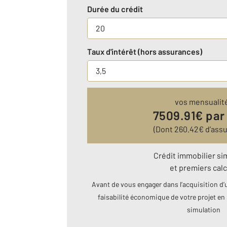
Durée du crédit
Taux d'intérêt (hors assurances)
vos mensualit
7509.91
€ par
(Dont
260.42
€ d’ass
Crédit immobilier si
et premiers calc
Avant de vous engager dans l’acquisition d’u
faisabilité économique de votre projet en 
simulation