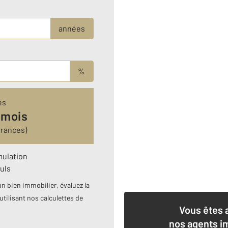
années
%
és
 mois
urances)
mulation
uls
n bien immobilier, évaluez la
utilisant nos calculettes de
Vous êtes 
nos agents i