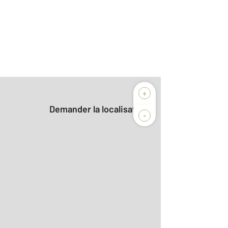
+
Demander la localisation
-
r le détail]