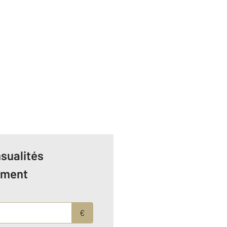
sualités
ement
€