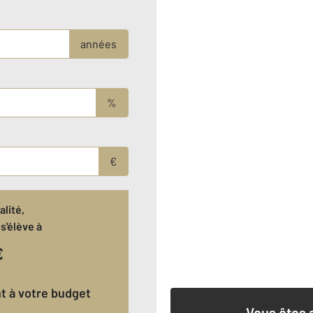
années
%
€
lité,
s'élève à
€
nt à votre budget
Vous êtes 