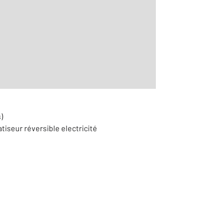
r le détail]
)
atiseur réversible electricité