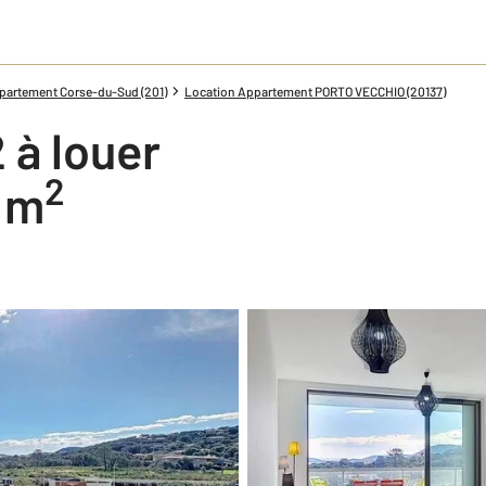
partement Corse-du-Sud (201)
Location Appartement PORTO VECCHIO (20137)
 à louer
2
3 m