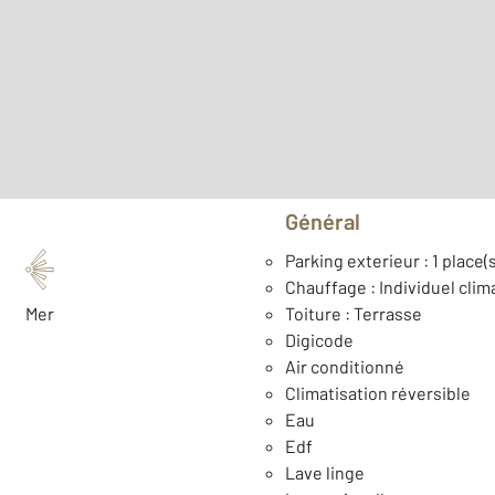
2
Surface totale : 65 m
Type d'appartement : T2
Nombre de pièces : 2
[Voi
Général
Parking exterieur : 1 place(s
Chauffage : Individuel clim
Mer
Toiture : Terrasse
Digicode
Air conditionné
Climatisation réversible
Eau
Edf
Lave linge