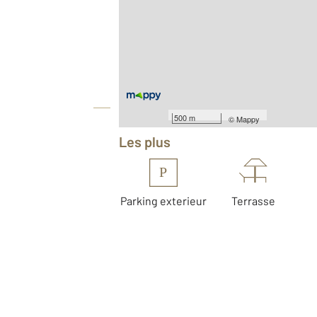
Location meublée
2
Surface habitable : 62,4 m
ème
Étage : 2
Type de construction : Traditionnelle
Équipements
500 m
©
Mappy
Les plus
P
Parking exterieur
Terrasse