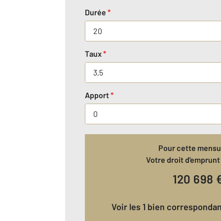
Durée
*
Taux
*
Apport
*
Pour cette mensua
Votre droit d'emprunt 
120 698
Voir les 1 bien corresponda