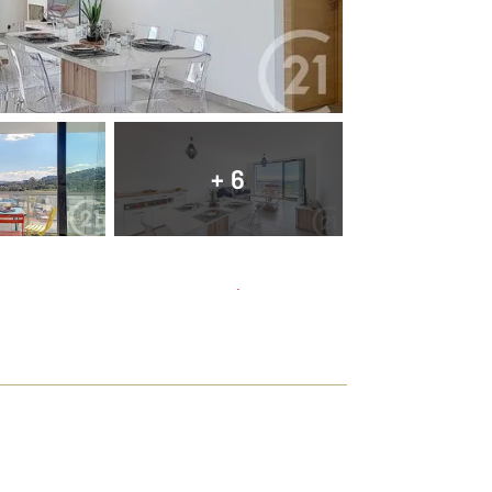
+ 6
Planifier une visite
et déposer un dossier