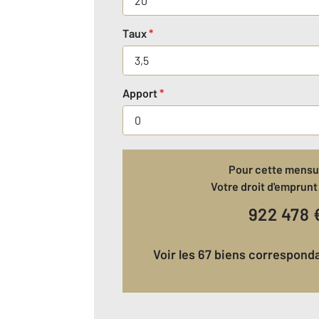
Taux
*
Apport
*
Pour cette mensua
Votre droit d'emprunt 
922 478
Voir les 67 biens correspond