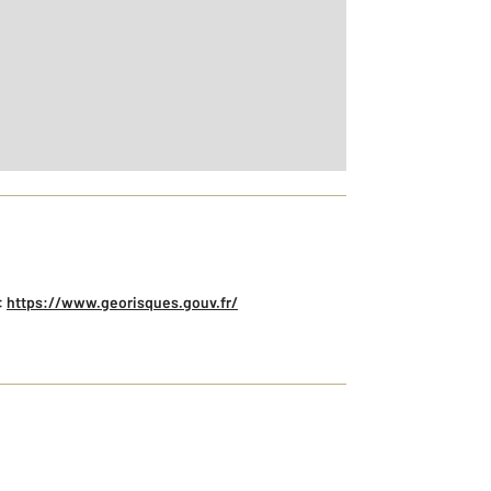
r le détail]
:
https://www.georisques.gouv.fr/