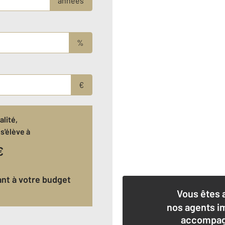
années
%
€
lité,
s'élève à
€
ant à votre budget
Vous êtes 
nos agents i
accompagn