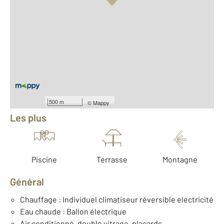
Vue globale
2
Surface totale : 186 m
2
Surface habitable : 186 m
2
Surface terrain : 2 126 m
Nombre de pièces : 7
[Voir le détail]
Équipements
500 m
©
Mappy
Les plus
Piscine
Terrasse
Montagne
Général
Chauffage : Individuel climatiseur réversible electricité
Eau chaude : Ballon électrique
Air conditionné, double vitrage, placards