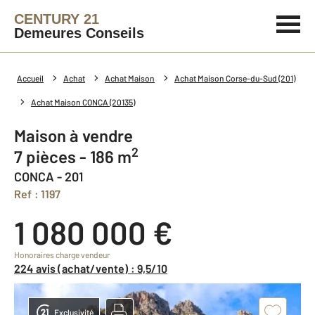
CENTURY 21
Demeures Conseils
Accueil
Achat
Achat Maison
Achat Maison Corse-du-Sud (201)
Achat Maison CONCA (20135)
Maison à vendre
2
7 pièces - 186 m
CONCA - 201
Ref : 1197
1 080 000 €
Honoraires charge vendeur
224 avis (achat/vente) : 9,5/10
Exclusivité