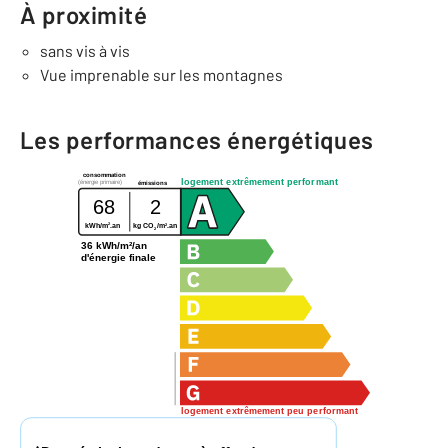
À proximité
sans vis à vis
Vue imprenable sur les montagnes
Les performances énergétiques
consommation
logement extrêmement performant
(énergie primaire)
émissions
68
2
2
2
kWh/m
.an
kg CO
/m
.an
2
36 kWh/m²/an
d'énergie finale
logement extrêmement peu performant