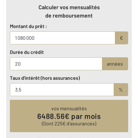
Calculer vos mensualités
de remboursement
Montant du prêt :
€
Durée du crédit
années
Taux d'intérêt (hors assurances)
%
vos mensualités
6488.56
€ par mois
(Dont
225
€ d’assurances)