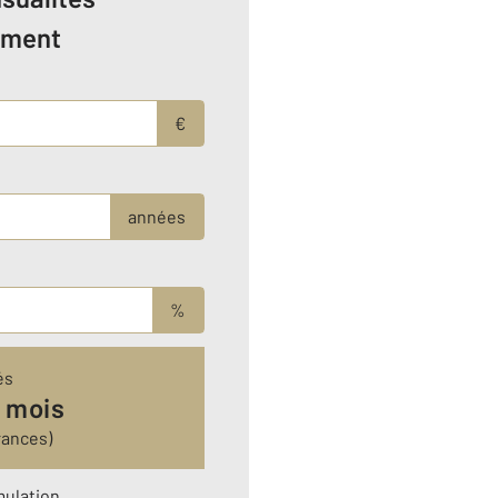
ement
€
années
%
és
 mois
rances)
mulation