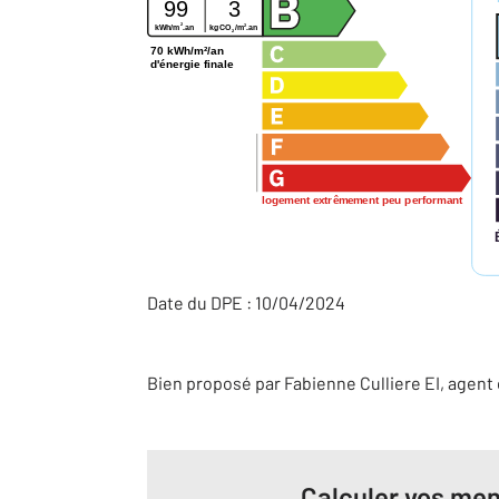
99
3
2
2
kWh/m
.an
kg CO
/m
.an
2
70 kWh/m²/an
d'énergie finale
logement extrêmement peu performant
Date du DPE : 10/04/2024
Bien proposé par
Fabienne
Culliere
EI
, agent
Calculer vos men