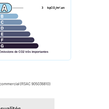
3
kgCO
/m
.an
2
2
Émissions de CO2 très importantes
 commercial (RSAC 905036810)
sualités