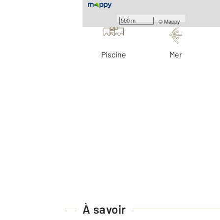
Les plus
500 m
©
Mappy
Piscine
Mer
À savoir