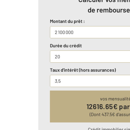
de rembours
Montant du prêt :
Durée du crédit
Taux d'intérêt (hors assurances)
vos mensualit
12616.65
€ par
(Dont
437.5
€ d’assu
Crédit immobilier si