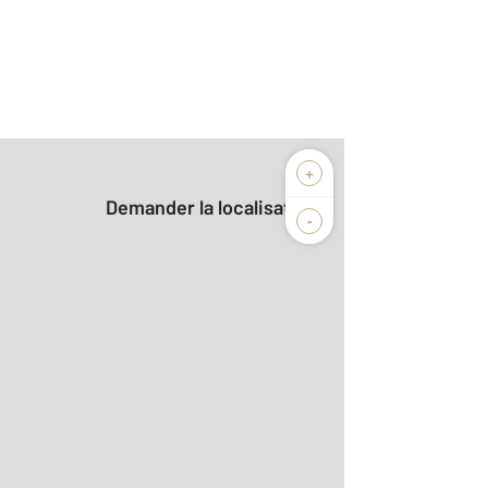
+
Demander la localisation
-
2
r le détail]