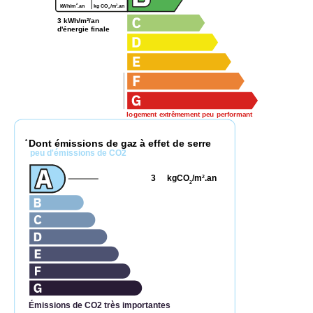
2
2
kWh/m
.an
kg CO
/m
.an
2
3 kWh/m²/an
d'énergie finale
logement extrêmement peu performant
Dont émissions de gaz à effet de serre
*
peu d'émissions de CO2
3
kgCO
/m
.an
2
2
Émissions de CO2 très importantes