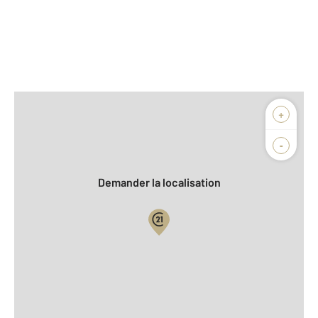
Afficher sur la carte :
+
Agence
Biens vendus
-
Demander la localisation
Vue globale
2
Surface totale : 174 m
2
Surface habitable : 108,9 m
2
Surface terrain : 611 m
Nombre de pièces : 4
[Voir le détail]