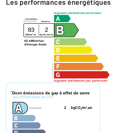
Les performances énergétiques
logement extrêmement performant
consommation
(énergie primaire)
émissions
83
2
2
2
kWh/m
.an
kg CO
/m
.an
2
83 kWh/m²/an
d'énergie finale
logement extrêmement peu performant
Dont émissions de gaz à effet de serre
*
peu d'émissions de CO2
2
kgCO
/m
.an
2
2