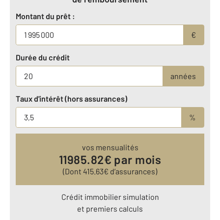
Montant du prêt :
€
Durée du crédit
années
Taux d'intérêt (hors assurances)
%
vos mensualités
11985.82
€ par mois
(Dont
415.63
€ d’assurances)
Crédit immobilier simulation
et premiers calculs