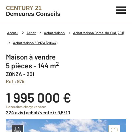
CENTURY 21
Demeures Conseils
Accueil
Achat
Achat Maison
Achat Maison Corse-du-Sud (201)
Achat Maison ZONZA (20144)
Maison à vendre
2
5 pièces - 144 m
ZONZA - 201
Ref : 975
1 995 000 €
Honoraires charge vendeur
224 avis (achat/vente) : 9,5/10