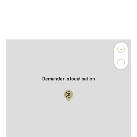
Afficher sur la carte :
+
Agence
Biens vendus
-
Demander la localisation
Vue globale
2
Surface totale : 324 m
2
Surface habitable : 144 m
2
Surface terrain : 1 359 m
Nombre de pièces : 5
[Voir le détail]