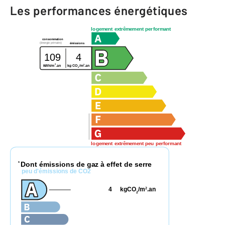
Les performances énergétiques
logement extrêmement performant
consommation
(énergie primaire)
émissions
109
4
2
2
kWh/m
.an
kg CO
/m
.an
2
logement extrêmement peu performant
Dont émissions de gaz à effet de serre
*
peu d'émissions de CO2
4
kgCO
/m
.an
2
2